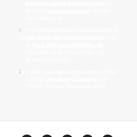
Michelin : quand la formation
accompagne la transformation
stratégique d...
Onze entrepreneurs sociaux
prêts à changer d'échelle : la
nouvelle promotion Scale Up
prend son envo...
L'ESSEC Business School lance
l'ESSEC Online Executive MBA