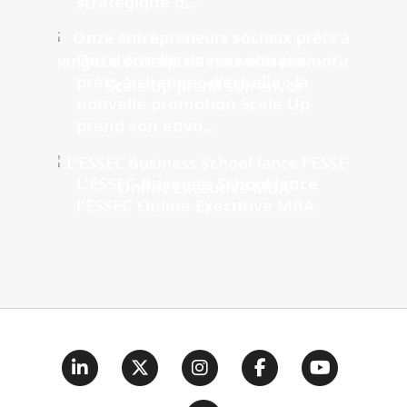
stratégique d...
Onze entrepreneurs sociaux
prêts à changer d'échelle : la
nouvelle promotion Scale Up
prend son envo...
L'ESSEC Business School lance
l'ESSEC Online Executive MBA