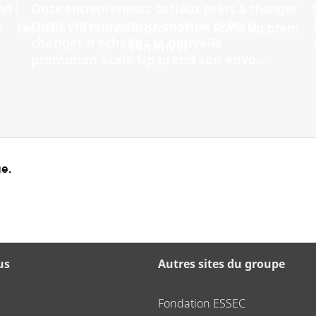
Onze entrepreneurs sociaux prêts à
changer d'échelle : la nouvelle
promotion Scale Up prend son envo...
e.
us
Autres sites du groupe
Fondation ESSEC