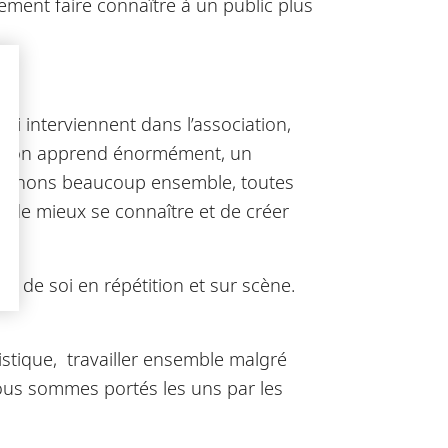
ment faire connaître à un public plus
ui interviennent dans l’association,
 et on apprend énormément, un
traînons beaucoup ensemble, toutes
t de mieux se connaître et de créer
nt de soi en répétition et sur scène.
stique, travailler ensemble malgré
ous sommes portés les uns par les