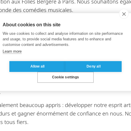
ion aux Folies Bergère à Paris. Nous souhaitons égale
 monde des comédies musicales.
L sur le plan personnel ?
About cookies on this site
We use cookies to collect and analyse information on site performance
remier lieu à partager. Il n’y a pas de professionnels q
and usage, to provide social media features and to enhance and
e, nous combinons les talents des uns et des autres
customise content and advertisements.
Learn more
ransmission de compétences nous anime. Nous nous en
pendant 3 heures, et 2 week-ends par mois. Cela perme
Allow all
Deny all
e.
Cookie settings
 très fort. Il pousse à l’investissement et au dépasseme
.
lement beaucoup appris : développer notre esprit arti
 durs et gagner énormément de confiance en nous. N
s tous fiers.