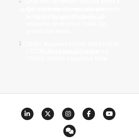
Onze entrepreneurs sociaux
prêts à changer d'échelle : la
nouvelle promotion Scale Up
prend son envo...
L'ESSEC Business School lance
l'ESSEC Online Executive MBA