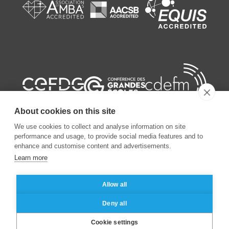
About cookies on this site
We use cookies to collect and analyse information on site
performance and usage, to provide social media features and to
enhance and customise content and advertisements.
©
2026
ESSEC Business School
Learn more
Allow all
Mentions légales
Protection des données personnelles
Deny all
Cookie settings