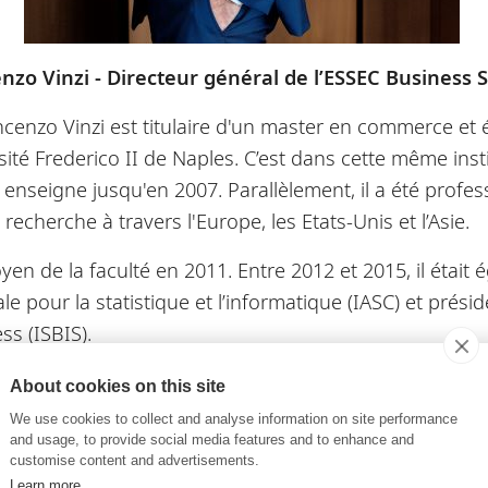
nzo Vinzi - Directeur général de l’ESSEC Business 
, Vincenzo Vinzi est titulaire d'un master en commerce e
rsité Frederico II de Naples. C’est dans cette même inst
 enseigne jusqu'en 2007. Parallèlement, il a été profes
echerche à travers l'Europe, les Etats-Unis et l’Asie.
doyen de la faculté en 2011. Entre 2012 et 2015, il étai
e pour la statistique et l’informatique (IASC) et présid
ess (ISBIS).
im à la direction de l’ESSEC depuis mai 2017, il en es
About cookies on this site
 ainsi le premier Directeur général international de l
We use cookies to collect and analyse information on site performance
and usage, to provide social media features and to enhance and
pertise, Vincenzo Vinzi est l'auteur d'environ 80 arti
customise content and advertisements.
Learn more