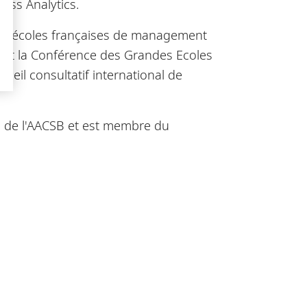
ness Analytics.
rs d'écoles françaises de management
am et la Conférence des Grandes Ecoles
seil consultatif international de
en de l'AACSB et est membre du