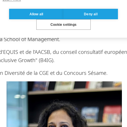
rnationales sur des sujets allant du Big Data aux Busi
onseils d'administration : la Conférence des Directeu
Allow all
Deny all
Supélec, l'Alliance Française de Paris (AFPIF), l’AmCh
Cookie settings
tatif international de Solvay Business School et du Con
ona School of Management.
on d'EQUIS et de l’AACSB, du conseil consultatif europé
nclusive Growth" (B4IG).
ion Diversité de la CGE et du Concours Sésame.