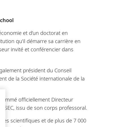
School
t économie et d’un doctorat en
itution qu’il démarre sa carrière en
seur invité et conférencier dans
t également président du Conseil
ent de la Société internationale de la
t nommé officiellement Directeur
’ESSEC, issu de son corps professoral.
cles scientifiques et de plus de 7 000