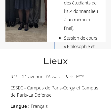
des étudiants de
l’ICP donnant lieu
à un mémoire
final),
Session de cours
« Philosophie et
Écologie »
Lieux
Trois cours dans le
catalogue ESSEC.
ICP – 21 avenue d’Assas – Paris 6
ème
ESSEC - Campus de Paris-Cergy et Campus
de Paris-La Défense
Langue
:
Français