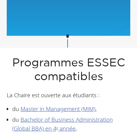
Programmes ESSEC
compatibles
La Chaire est ouverte aux étudiants :
du
Master in Management (MiM)
,
du
Bachelor of Business Administration
(Global BBA) en 4
année
,
e