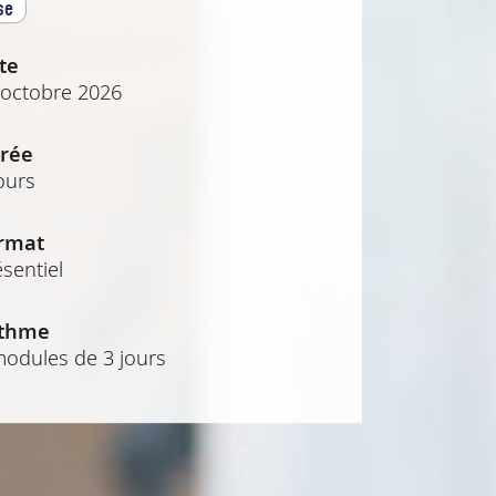
se
te
 octobre 2026
rée
ours
rmat
sentiel
thme
modules de 3 jours