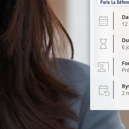
Paris La Défen
Da
12
Du
6 j
Fo
Pré
Ry
2 