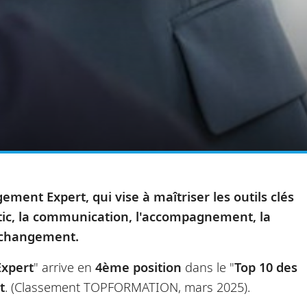
ment Expert, qui vise à maîtriser les outils clés
ostic, la communication, l'accompagnement, la
e changement.
xpert
" arrive en
4ème position
dans le "
Top 10 des
t
. (Classement TOPFORMATION, mars 2025).