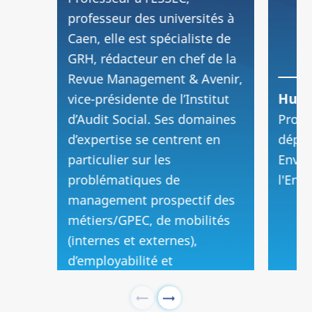
professeur des universités à
Caen, elle est spécialiste de
GRH, rédacteur en chef de la
Revue Management & Avenir,
Hugu
vice-présidente de l’Institut
d’Audit Social. Ses domaines
Profe
d’expertise se centrent en
dépar
particulier sur les
Envir
problématiques de
l'Entr
management prospectif des
métiers/GPEC, de mobilités
(internes et externes),
d’employabilité et
d'anticipation des politiques
d’emploi et de compétences.