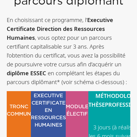
parcours diplômant
En choisissant ce programme, l’
Executive
Certificate Direction des Ressources
Humaines
, vous optez pour un parcours
certifiant capitalisable sur 3 ans. Après
l’obtention du certificat, vous avez la possibilité
de poursuivre votre cursus afin d’acquérir un
diplôme ESSEC
en complétant les étapes du
parcours diplômant* (voir schéma ci-dessous) :
MÉTHODOLOGI
EXECUTIVE
THÈSEPROFESSIO
CERTIFICATE
TRONC
MODULE
EN
COMMUN
ÉLECTIF
RESSOURCES
HUMAINES
3 jours (
à réalise
les 6 mois suivant l