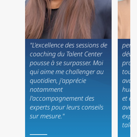
« Le 
"L'excellence des sessions de
perm
coaching du Talent Center
déve
pousse à se surpasser. Moi
profe
qui aime me challenger au
tout à
quotidien, j'apprécie
avant
notamment
huma
l'accompagnement des
et en
experts pour leurs conseils
avec
sur mesure."
exper
talen