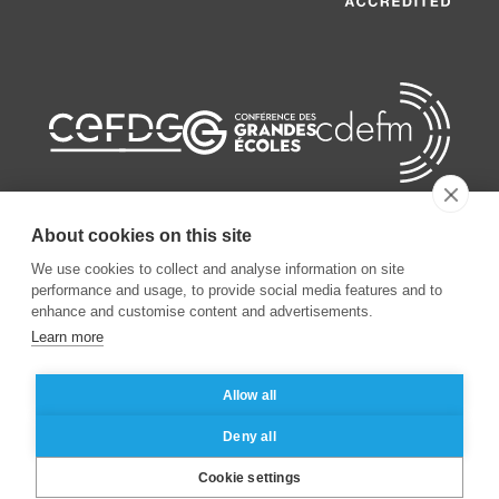
About cookies on this site
We use cookies to collect and analyse information on site
©
2026
ESSEC Business School
performance and usage, to provide social media features and to
enhance and customise content and advertisements.
Learn more
Mentions légales
Protection des données personnelles
Allow all
Deny all
Cookie settings