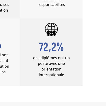
uises
responsabilités
ation
%
72,2%
i ont
des diplômés ont un
oient
poste avec une
lution
orientation
ains
internationale