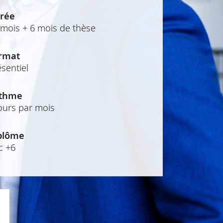
rée
 mois + 6 mois de thèse
rmat
sentiel
thme
jours par mois
plôme
c +6