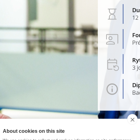
Du
12
Fo
Pré
Ry
3 
Di
Ba
About cookies on this site