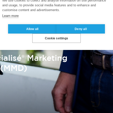
We use cookies to collect and analyse information on site performance
and usage, to provide social media features and to enhance and
customise content and advertisements.
Learn more
Allow all
Deny all
Cookie settings
ialisé® Marketing
l (MMD)