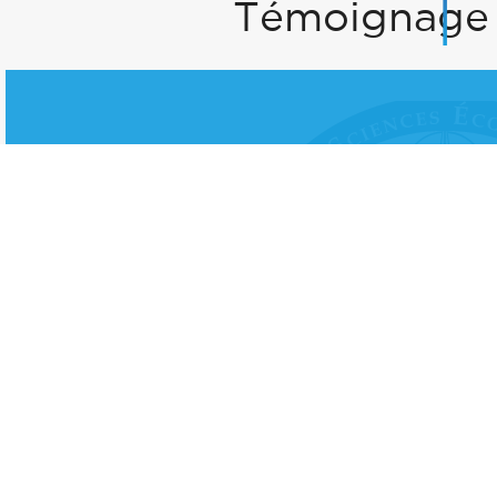
Témoignage 
“Dès la fin de ma formation ESSEC, j'ai
proposition de poste très intéressant
les clés de comprendre la vision 360 
des personnes passionnantes, me sent
plus de confiance vers de nouveaux déf
Diplômée Executive MS MMD 2022