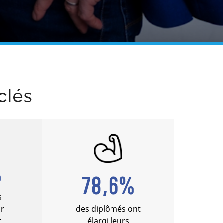
clés
%
78,6%
s
ur
des diplômés ont
r
élargi leurs