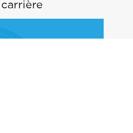
carrière
 eu la chance d'avoir une
e. Cette formation m'a donné
du marketing, échanger avec
ir coachée et me lancer avec
is”