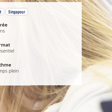
t
Singapour
rée
ans
rmat
sentiel
thme
mps plein