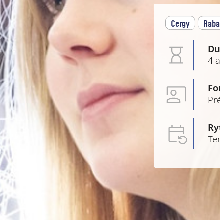
Cergy
Raba
Du
4 
Fo
Pré
Ry
Te