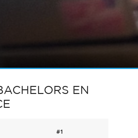
 BACHELORS EN
CE
#1