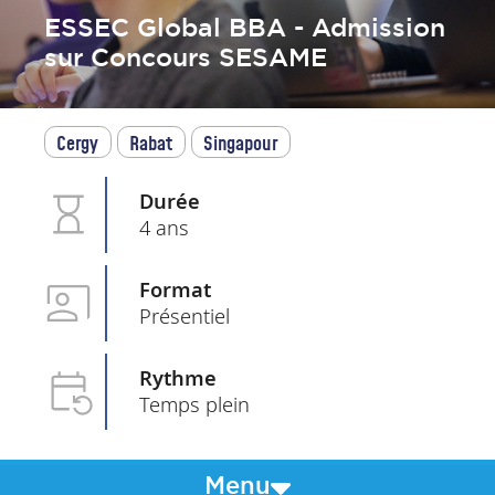
ESSEC Global BBA - Admission
sur Concours SESAME
Cergy
Rabat
Singapour
Durée
4 ans
Format
Présentiel
Rythme
Temps plein
Menu