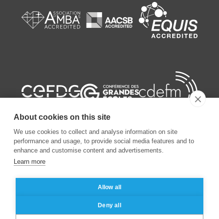
About cookies on this site
We use cookies to collect and analyse information on site
performance and usage, to provide social media features and to
enhance and customise content and advertisements.
©
2026
ESSEC Business School
Learn more
Allow all
Mentions légales
Protection des données personnelles
Deny all