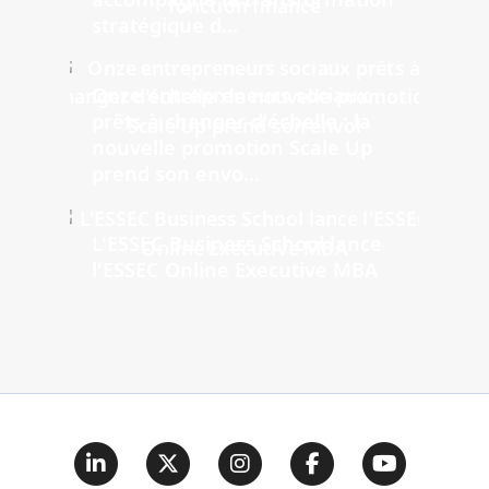
stratégique d...
Onze entrepreneurs sociaux
prêts à changer d'échelle : la
nouvelle promotion Scale Up
prend son envo...
L'ESSEC Business School lance
l'ESSEC Online Executive MBA