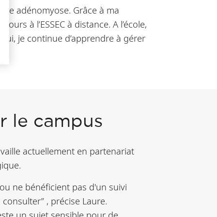
t une adénomyose. Grâce à ma
cours à l’ESSEC à distance. A l’école,
’hui, je continue d’apprendre à gérer
ur le campus
availle actuellement en partenariat
gique.
u ne bénéficient pas d'un suivi
 consulter” , précise Laure.
este un sujet sensible pour de