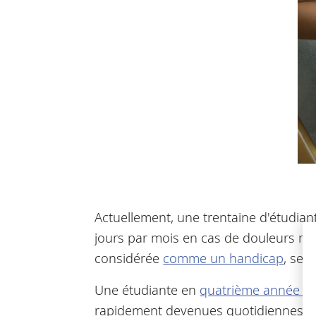
Actuellement, une trentaine d'étudia
jours par mois en cas de douleurs men
considérée
comme un handicap
, sel
Une étudiante en
quatrième année d
rapidement devenues quotidiennes et