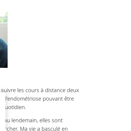
suivre les cours à distance deux
e, l'endométriose pouvant être
 quotidien.
r au lendemain, elles sont
archer. Ma vie a basculé en