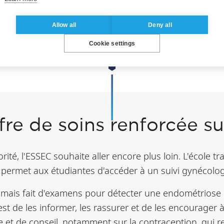
rs médical, on m’a diagnostiqué une endométriose e
pter mon quotidien et j’ai la possibilité de suivre mes 
Allow all
Deny all
, le personnel est bienveillant et à l’écoute. Aujourd
Cookie settings
 en avançant pas à pas.”
fre de soins renforcée s
ité, l'ESSEC souhaite aller encore plus loin. L'école tr
i permet aux étudiantes d'accéder à un suivi gynécolo
ais fait d'examens pour détecter une endométriose o
st de les informer, les rassurer et de les encourager à
te et de conseil, notamment sur la contraception, qui r