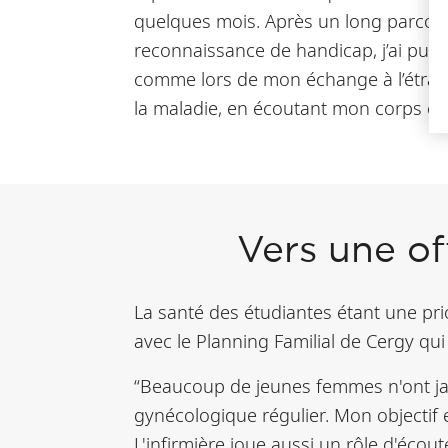
quelques mois. Après un long parcou
reconnaissance de handicap, j’ai pu ada
comme lors de mon échange à l’étranger
la maladie, en écoutant mon corps et
Vers une of
La santé des étudiantes étant une prior
avec le Planning Familial de Cergy qu
“Beaucoup de jeunes femmes n'ont jam
gynécologique régulier. Mon objectif e
L'infirmière joue aussi un rôle d'écou