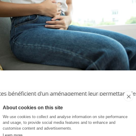
ntes bénéficient d'un aménagement leur permettant de 
struelles invalidantes. Une reconnaissance essentiell
About cookies on this site
on la gravité des symptômes et les répercussions sur le
We use cookies to collect and analyse information on site performance
and usage, to provide social media features and to enhance and
e BBA
, témoigne : “Mes douleurs sont apparues du jou
customise content and advertisements.
 parfois insupportables, au point de m’empêcher de m
Learn more