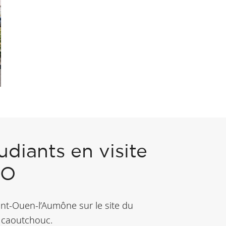
udiants en visite
CO
nt-Ouen-l’Aumône sur le site du
u caoutchouc.