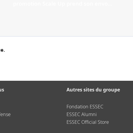
promotion Scale Up prend son envo...
e.
us
Autres sites du groupe
Fondation ESSEC
fense
ESSEC Alumni
ESSEC Official Store