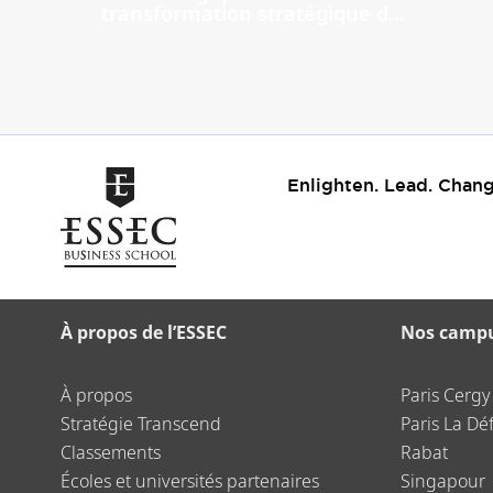
transformation stratégique d...
Enlighten. Lead. Chang
À propos de l’ESSEC
Nos camp
À propos
Paris Cergy
Stratégie Transcend
Paris La Dé
Classements
Rabat
Écoles et universités partenaires
Singapour