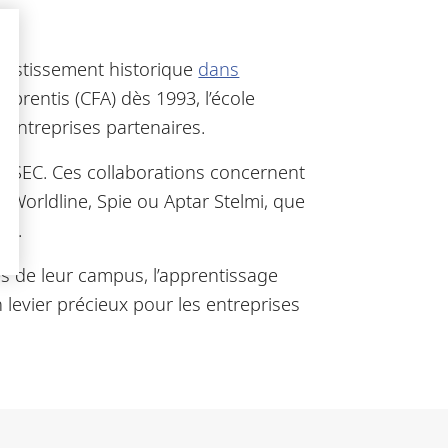
vestissement historique
dans
prentis (CFA) dès 1993, l’école
 entreprises partenaires.
’ESSEC. Ces collaborations concernent
, Worldline, Spie ou Aptar Stelmi, que
nt.
ès de leur campus, l’apprentissage
 levier précieux pour les entreprises