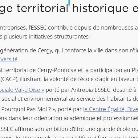
e territorial historique
 entreprises, l’ESSEC contribue depuis de nombreuses
plusieurs initiatives structurantes :
énération de Cergy, qui conforte la ville dans son rô
versité
 territorial de Cergy-Pontoise et la participation au
CP), illustrant la volonté de l’école d’agir en faveur d
iale Val-d’Oise »
porté par Antropia ESSEC, destiné 
 social et environnemental au service des habitants 
ourquoi Pas Moi ? », porté par l
e Centre Égalité, Dive
s dans leur orientation académique et professionnelle
l’ESSEC affirme son ambition d’être une grande école 
, institutionnels et associatifs qui font vivre le terri