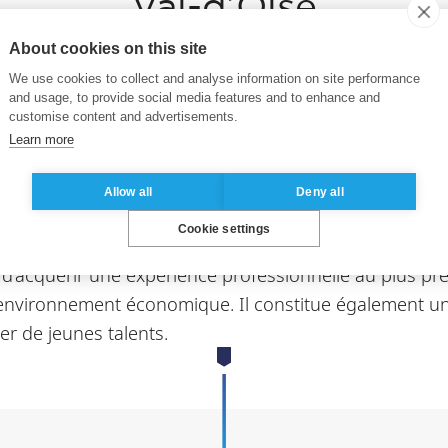
Val-d’Oise
About cookies on this site
ssu économique local se traduit également par son in
We use cookies to collect and analyse information on site performance
maine avec la création de son Centre de Formation d’Ap
and usage, to provide social media features and to enhance and
customise content and advertisements.
 apprentis et s’appuie sur un réseau de plus de 1 000
Learn more
d’Oise reçoivent en apprentissage les étudiants de l
Allow all
Deny all
sur le territoire, tels que Valeo, ABB, Air France, Atos
agés dans le développement économique du départeme
Cookie settings
é d’acquérir une expérience professionnelle au plus pr
on environnement économique. Il constitue également un
ser de jeunes talents.