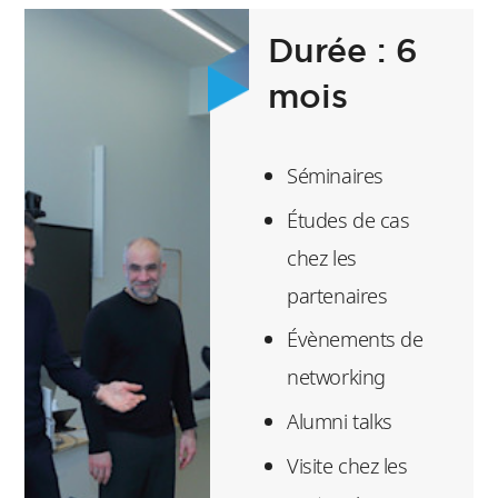
étudiants
Durée : 6
l’opportunité d’entrer
mois
en contact avec ces
anciens.
Séminaires
Études de cas
chez les
partenaires
Évènements de
networking
Alumni talks
Visite chez les