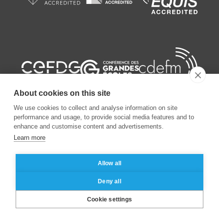
About cookies on this site
We use cookies to collect and analyse information on site
performance and usage, to provide social media features and to
enhance and customise content and advertisements.
Learn more
©
2026
ESSEC Business School
Allow all
Mentions légales
Protection des données personnelles
Deny all
Cookie settings
Brochure
Contact
Candidater
|
|