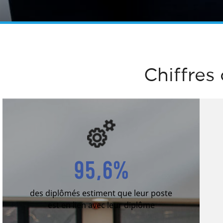
Chiffres 
95,6%
des diplômés estiment que leur poste
est en lien avec leur diplôme