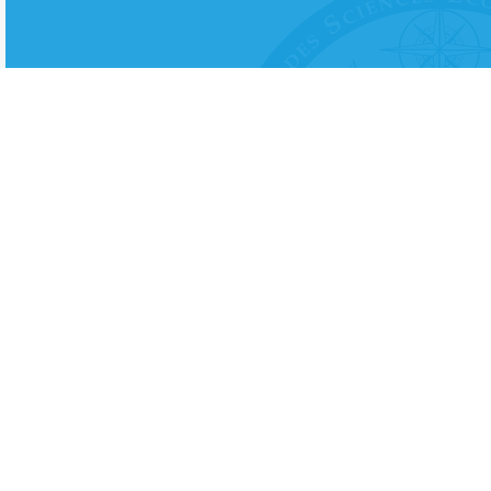
“La formation MMI a été un réel atou
professionnelle, j'ai reçu de nombreus
à l’obtention de mon diplôme ESSEC. 
Diplômé MMI 2019