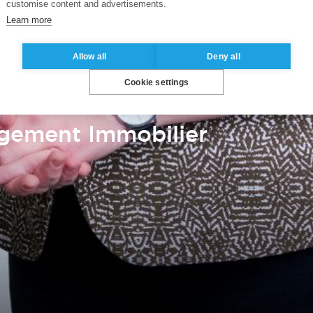
customise content and advertisements.
Learn more
Allow all
Deny all
Cookie settings
gement Immobilier