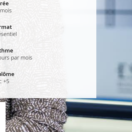
rée
 mois
rmat
sentiel
thme
jours par mois
plôme
c +5