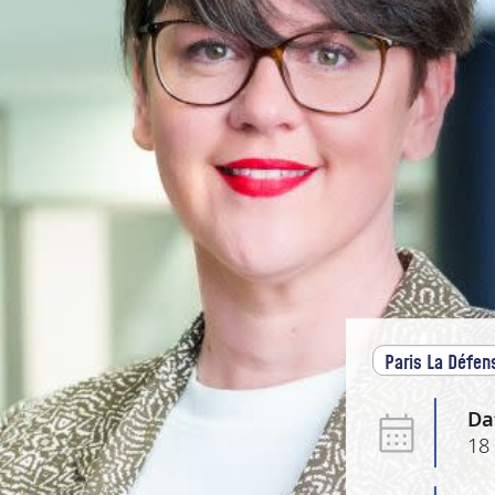
Paris La Défen
Da
18