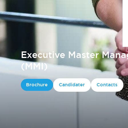
Executive Master Mana
(MMI)
Brochure
Candidater
Contacts