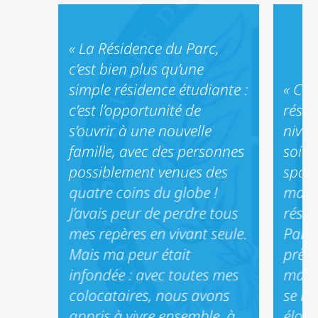
« La Résidence du Parc,
c’est bien plus qu’une
simple résidence étudiante :
« Ce 
c’est l’opportunité de
résid
s’ouvrir à une nouvelle
nivea
famille, avec des personnes
soit 
possiblement venues des
spaci
quatre coins du globe !
mais 
J’avais peur de perdre tous
résid
mes repères en vivant seule.
Par a
Mais ma peur était
près 
infondée : avec toutes mes
maxi
colocataires, nous avons
se re
appris à vivre ensemble, à
éloig