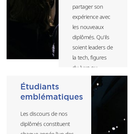
partager son
expérience avec
les nouveaux
diplômés. Qu'ils
soient leaders de
la tech, figures
du luxe ou
présidents de
Étudiants
grands médias,
emblématiques
ces Guest
Speakers
Les discours de nos
viennent offrir un
diplômés constituent
véritable 'rendez-
chaque année l'un des