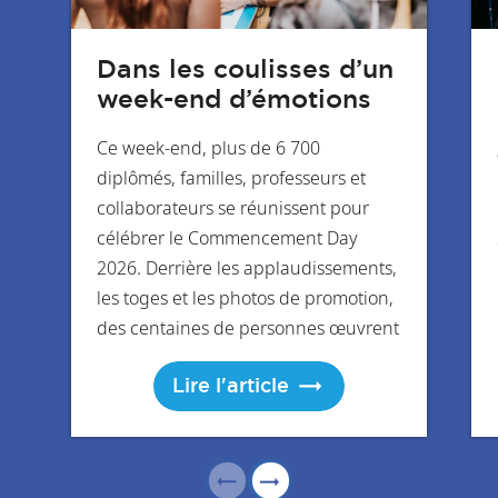
Marie-Pierre Schickel
- Directrice générale
Dans les coulisses d’un
d'ESSEC Alumni
week-end d’émotions
Ce week-end, plus de 6 700
En savoir
diplômés, familles, professeurs et
plus
collaborateurs se réunissent pour
célébrer le Commencement Day
2026. Derrière les applaudissements,
les toges et les photos de promotion,
des centaines de personnes œuvrent
pendant des mois pour faire de cet
Lire l'article
événement un moment inoubliable.
Immersion dans les coulisses de l’un
des rendez-vous les plus
emblématiques de l’ESSEC.