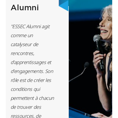
jeunes puissent
Alumni
accéder à l’ESSEC
sans être freinés par
"ESSEC Alumni agit
des contraintes
comme un
financières. En 15
catalyseur de
ans, la mobilisation
rencontres,
de plus de 3000
d'apprentissages et
donateurs a déjà
d'engagements. Son
permis
rôle est de créer les
d’accompagner 2000
conditions qui
étudiants."
permettent à chacun
de trouver des
Lucie-Anne Henry
-
ressources, de
Déléguée générale,