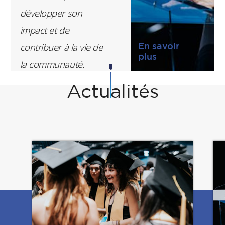
développer son
Fondation ESSEC
impact et de
En savoir
contribuer à la vie de
plus
la communauté.
Notre communauté
Actualités
est une incroyable
force collective. Elle
se voit dans des
parcours très
différents, mais tous
portés par l’envie de
contribuer."