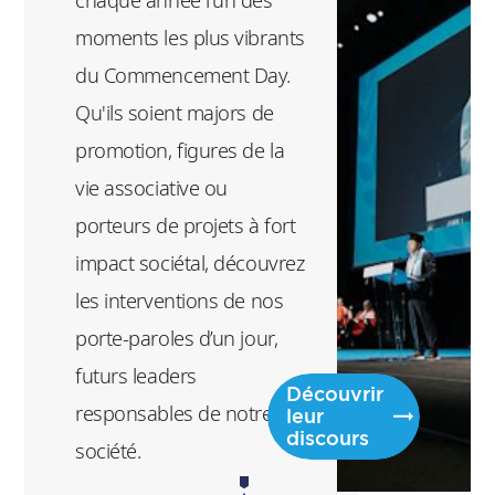
vous avec le
moments les plus vibrants
futur' en
du Commencement Day.
transmettant
Qu'ils soient majors de
leurs vérités de
promotion, figures de la
terrain, leurs
vie associative ou
conseils de
porteurs de projets à fort
leadership et leur
impact sociétal, découvrez
vision du monde
les interventions de nos
de demain.
porte-paroles d’un jour,
futurs leaders
Découvrir
responsables de notre
leur
discours
société.