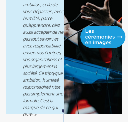
ambition, celle de
des programmes pré-
vous dépasser ; avec
expérience
humilité, parce
qu’apprendre, c’est
Les
aussi accepter de ne
cérémonies
pas tout savoir ; et
en images
avec responsabilité
envers vos équipes,
vos organisations et
plus largement la
société. Ce triptyque :
ambition, humilité,
responsabilité n’est
pas simplement une
formule. C’est la
marque de ce qui
dure. »
Julien Malaurent
,