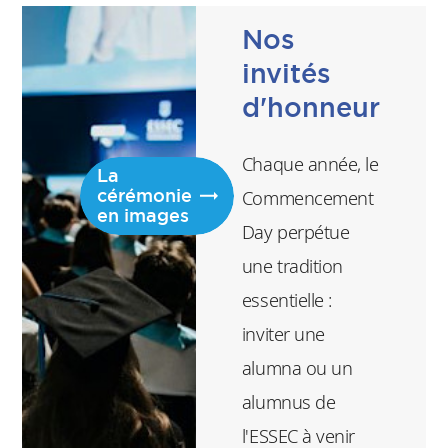
Directeur général
Nos
adjoint en charge des
programmes post-
invités
expérience et des
d'honneur
relations entreprises
Chaque année, le
La
cérémonie
Commencement
en images
Day perpétue
une tradition
essentielle :
inviter une
alumna ou un
alumnus de
l'ESSEC à venir