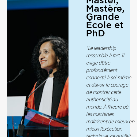
Master,
Mastère,
Grande
École et
PhD
"Le leadership
ressemble à l’art. Il
exige d’être
profondément
connecté à soi-même
et d’avoir le courage
de montrer cette
authenticité au
monde. À l’heure où
les machines
maîtrisent de mieux en
mieux l’exécution
technique, ce qui fait