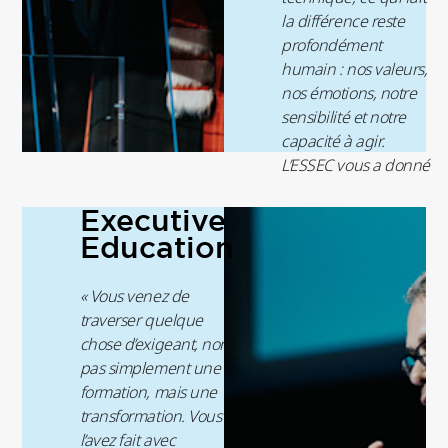
la différence reste
profondément
humain : nos valeurs,
nos émotions, notre
sensibilité et notre
capacité à agir.
L’ESSEC vous a donné
des outils et des
Executive
repères. À vous
désormais d’apporter
Education
votre propre regard,
d’oser expérimenter et
« Vous venez de
de faire de votre
traverser quelque
singularité votre plus
chose d’exigeant, non
grande force. "
pas simplement une
formation, mais une
Aarti Ramaswami
,
transformation. Vous
Directrice Générale
l’avez fait avec
Adjointe, en charge