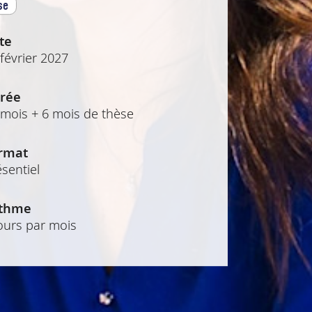
se
te
février 2027
rée
 mois + 6 mois de thèse
rmat
sentiel
thme
jours par mois