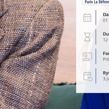
Paris La Défen
Da
01 
Du
12
Fo
Pré
Ry
3 